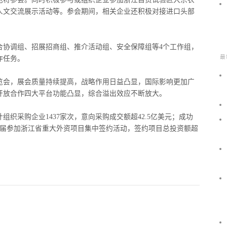
人文交流展示活动等。参会期间，相关企业还积极对接进口头部
合协调组、招展招商组、推介活动组、安全保障组等4个工作组，
最
作任务。
览会，展会质量持续提高，战略作用日益凸显，国际影响更加广
开放合作四大平台功能凸显，综合溢出效应不断放大。
织采购企业1437家次，意向采购成交额超42.5亿美元；成功
五届参加浙江省重大外资项目集中签约活动，签约项目总投资额超