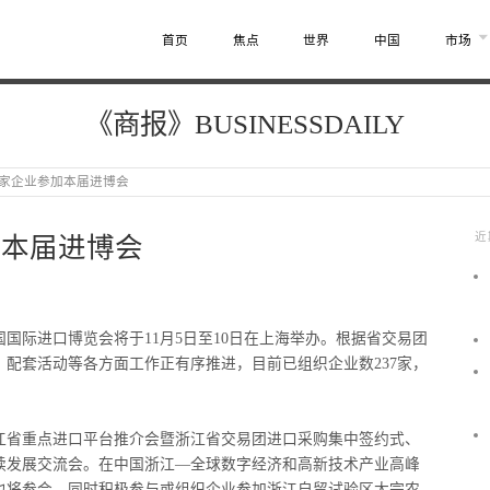
首页
焦点
世界
中国
市场
《商报》BUSINESSDAILY
7家企业参加本届进博会
近
加本届进博会
国际进口博览会将于11月5日至10日在上海举办。根据省交易团
配套活动等各方面工作正有序推进，目前已组织企业数237家，
江省重点进口平台推介会暨浙江省交易团进口采购集中签约式、
续发展交流会。在中国浙江—全球数字经济和高新技术产业高峰
也将参会。同时积极参与或组织企业参加浙江自贸试验区大宗农