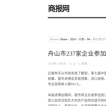
商报网
Browse:
Home
»
2024
»
11月
»
04
»
舟山市23
舟山市237家企业参
2024年11月4日
· by
ljj
· in
贸易
记者昨天从市商务局了解到，第七届中国
部署，我市进博会贸易预筹、进口采购、
专业采购商人数841人。
本届进博会期间，我市将主办或参加浙
浙江自贸试验区大宗农产品供应链可持
对接会上，我市兴业、大洋世家等企业