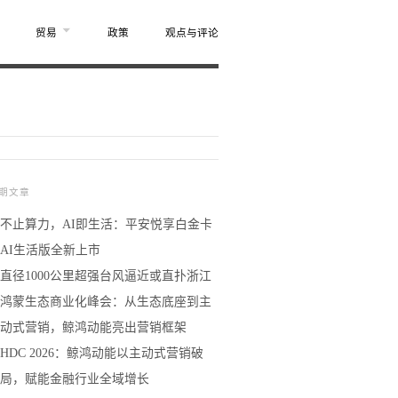
贸易
政策
观点与评论
期文章
不止算力，AI即生活：平安悦享白金卡
AI生活版全新上市
直径1000公里超强台风逼近或直扑浙江
鸿蒙生态商业化峰会：从生态底座到主
动式营销，鲸鸿动能亮出营销框架
HDC 2026：鲸鸿动能以主动式营销破
局，赋能金融行业全域增长