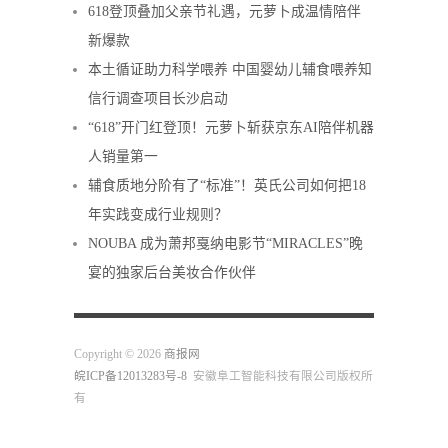
618登顶叠加父亲节礼遇，元萝卜成温情陪伴
新爆款
本土循证助力科学喂养 中国婴幼儿辅食喂养知
信行调查项目长沙启动
“618”开门红登顶！元萝卜斩获京东AI陪伴机器
人销量第一
辅食质地分阶有了“标准”！英氏公司如何把18
年实践变成行业规则？
NOUBA 成为萧邦戛纳电影节“MIRACLES”晚
宴的独家后台美妆合作伙伴
Copyright © 2026
商报网
皖ICP备12013283号-8
安徽阜工智能科技有限公司版权所
有