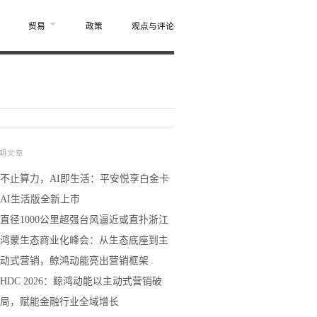
贸易
政策
观点与评论
期文章
不止算力，AI即生活：平安悦享白金卡
AI生活版全新上市
直径1000公里超强台风逼近或直扑浙江
鸿蒙生态商业化峰会：从生态底座到主
动式营销，鲸鸿动能亮出营销框架
HDC 2026：鲸鸿动能以主动式营销破
局，赋能金融行业全域增长