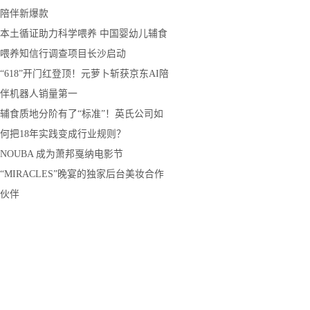
陪伴新爆款
本土循证助力科学喂养 中国婴幼儿辅食
喂养知信行调查项目长沙启动
“618”开门红登顶！元萝卜斩获京东AI陪
伴机器人销量第一
辅食质地分阶有了“标准”！英氏公司如
何把18年实践变成行业规则？
NOUBA 成为萧邦戛纳电影节
“MIRACLES”晚宴的独家后台美妆合作
伙伴