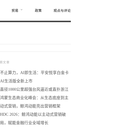
贸易
政策
观点与评论
期文章
不止算力，AI即生活：平安悦享白金卡
AI生活版全新上市
直径1000公里超强台风逼近或直扑浙江
鸿蒙生态商业化峰会：从生态底座到主
动式营销，鲸鸿动能亮出营销框架
HDC 2026：鲸鸿动能以主动式营销破
局，赋能金融行业全域增长