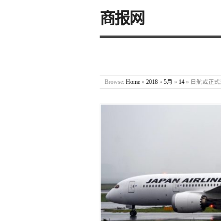
商报网
Browse:
Home
»
2018
»
5月
»
14
»
日航或正式