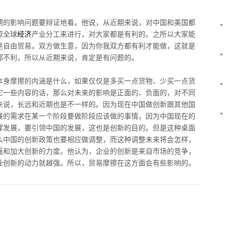
期的影响问题要辩证地看。他说，从近期来说，对中国和美国都
照全球
经济
产业分工来进行，对大家都是有利的。之所以大家能
是自由贸易。双方做生意，因为你我双方都有利才能做，这就是
都不利，所以从近期来说，肯定是有问题的。
本身摩擦的内涵是什么，如果仅仅是多买一点货物、少买一点货
它一些内容的话，那么对未来的影响是正面的、负面的，对不同
来说，长远和近期也是不一样的。因为现在中国做创新跟其他国
展的需求在某一个阶段要做阶段应该做的事情，因为中国现在的
撑发展，要引领中国的发展，这也是创新的目的。但是这种桌面
么中国的创新政策也要相应做调整，而这种调整未来将会怎样，
逼和加大创新的力度。他认为，企业的创新是来自市场的竞争，
业创新的动力就越强。所以，贸易摩擦在这方面会有些影响的。