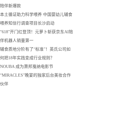
陪伴新爆款
本土循证助力科学喂养 中国婴幼儿辅食
喂养知信行调查项目长沙启动
“618”开门红登顶！元萝卜斩获京东AI陪
伴机器人销量第一
辅食质地分阶有了“标准”！英氏公司如
何把18年实践变成行业规则？
NOUBA 成为萧邦戛纳电影节
“MIRACLES”晚宴的独家后台美妆合作
伙伴