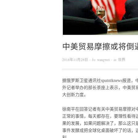
中美贸易摩擦或将倒
2018年11月28日
· by
wangwei
· in
世界
据俄罗斯卫星通讯社sputniknews报
外记者举办的部长茶座上表示，中美贸
大创新力度。
徐南平在回答记者有关中美贸易摩擦对
正常的事情，每天都存在，要理性看待
果的发展，如果问题解决了，那么这只
事件发酵成把全球化桌面破坏了的话，
利。