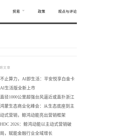
贸易
政策
观点与评论
期文章
不止算力，AI即生活：平安悦享白金卡
AI生活版全新上市
直径1000公里超强台风逼近或直扑浙江
鸿蒙生态商业化峰会：从生态底座到主
动式营销，鲸鸿动能亮出营销框架
HDC 2026：鲸鸿动能以主动式营销破
局，赋能金融行业全域增长