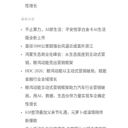
性增长
最新内容
不止算力，AI即生活：平安悦享白金卡AI生活
版全新上市
直径1000公里超强台风逼近或直扑浙江
鸿蒙生态商业化峰会：从生态底座到主动式营
销，鲸鸿动能亮出营销框架
HDC 2026：鲸鸿动能以主动式营销破局，赋能
金融行业全域增长
鲸鸿动能主动式营销框架助力汽车行业营销破
局，用AI、数据、生态伙伴力量实现车企确定
性增长
618登顶叠加父亲节礼遇，元萝卜成温情陪伴
新爆款